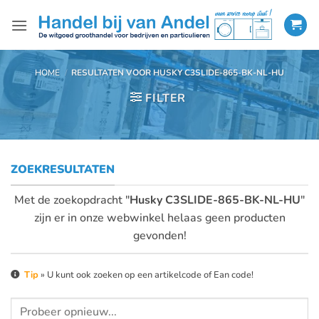
Ga
naar
inhoud
HOME
/
RESULTATEN VOOR HUSKY C3SLIDE-865-BK-NL-HU
FILTER
ZOEKRESULTATEN
Met de zoekopdracht "
Husky C3SLIDE-865-BK-NL-HU
"
zijn er in onze webwinkel helaas geen producten
gevonden!
Tip
» U kunt ook zoeken op een artikelcode of Ean code!