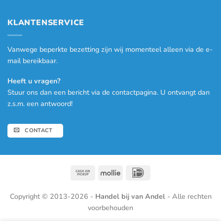
KLANTENSERVICE
Vanwege beperkte bezetting zijn wij momenteel alleen via de e-
mail bereikbaar.
Heeft u vragen?
Stuur ons dan een bericht via de contactpagina. U ontvangt dan
z.s.m. een antwoord!
CONTACT
Cash
Mollie
IDeal
on
Pickup
Copyright © 2013-2026 -
Handel bij van Andel
- Alle rechten
voorbehouden