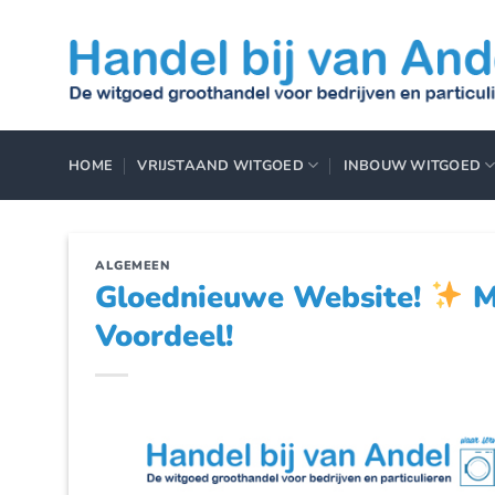
Ga
naar
inhoud
HOME
VRIJSTAAND WITGOED
INBOUW WITGOED
ALGEMEEN
Gloednieuwe Website!
M
Voordeel!