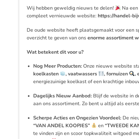
Wij hebben geweldig nieuws te delen!
Na een 
compleet vernieuwde website:
https://handel-bi
De oude website heeft plaatsgemaakt voor een sp
overzicht te geven van ons
enorme assortiment w
Wat betekent dit voor u?
Nog Meer Producten:
Onze nieuwe website st
koelkasten
, vaatwassers
, fornuizen
,
energiezuinige koelkast of een krachtige inbouw
Dagelijks Nieuw Aanbod:
Blijf de website in 
aan ons assortiment. Zo bent u altijd als eers
Scherpe Acties en Ongezien Voordeel:
De nieu
“VAN ANDEL KOOPJES”
en
“TWEEDE KA
te vinden zijn en scoor topkwaliteit witgoed me