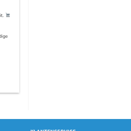
it.
dige