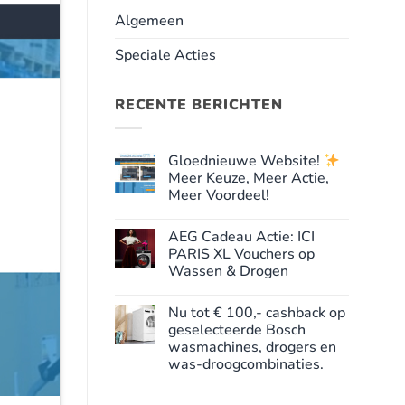
Algemeen
Speciale Acties
RECENTE BERICHTEN
Gloednieuwe Website!
Meer Keuze, Meer Actie,
Meer Voordeel!
Geen
reacties
AEG Cadeau Actie: ICI
op
Gloednieuwe
PARIS XL Vouchers op
Website!
Wassen & Drogen
Meer
Geen
Keuze,
reacties
Meer
Nu tot € 100,- cashback op
op
Actie,
AEG
geselecteerde Bosch
Meer
Cadeau
Voordeel!
wasmachines, drogers en
Actie:
ICI
was-droogcombinaties.
PARIS
XL
Geen
Vouchers
reacties