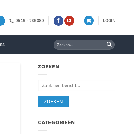
0519 - 235080
LOGIN
Zoeken
IES
naar:
ZOEKEN
CATEGORIEËN