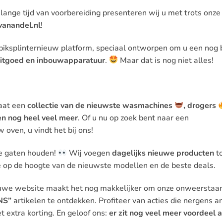
lange tijd van voorbereiding presenteren wij u met trots onze
jvanandel.nl
!
iksplinternieuw platform, speciaal ontworpen om u een nog 
itgoed en inbouwapparatuur
.
Maar dat is nog niet alles!
aat een
collectie van de nieuwste wasmachines
, drogers
 en nog heel veel meer
. Of u nu op zoek bent naar een
 oven, u vindt het bij ons!
de gaten houden!
Wij voegen
dagelijks nieuwe producten
t
te op de hoogte van de nieuwste modellen en de beste deals.
we website maakt het nog makkelijker om onze onweerstaa
NS”
artikelen te ontdekken. Profiteer van acties die nergens a
t extra korting. En geloof ons:
er zit nog veel meer voordeel a