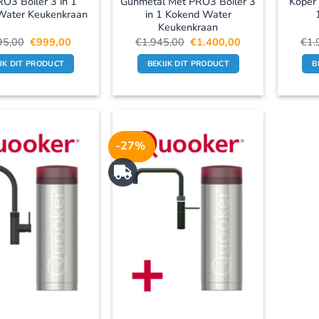
O3 Boiler 3 in 1
Gunmetal Met PRO3 Boiler 3
Koper 
Water Keukenkraan
in 1 Kokend Water
Keukenkraan
Oorspronkelijke
Huidige
Oorspronkelijke
Huidige
95,00
€
999,00
€
1.945,00
€
1.400,00
€
1.
prijs
prijs
prijs
prijs
was:
is:
was:
is:
IJK DIT PRODUCT
BEKIJK DIT PRODUCT
B
€1.395,00.
€999,00.
€1.945,00.
€1.400,00.
-27%