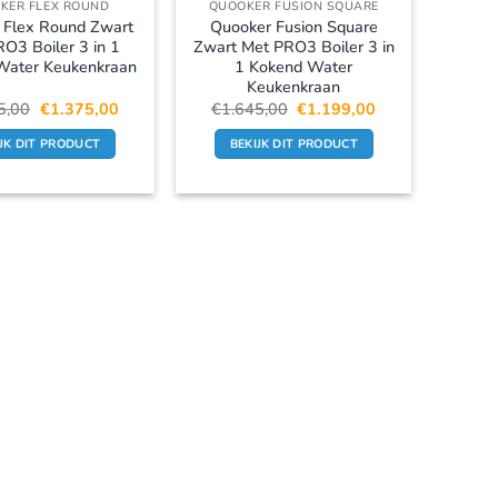
KER FLEX ROUND
QUOOKER FUSION SQUARE
 Flex Round Zwart
Quooker Fusion Square
O3 Boiler 3 in 1
Zwart Met PRO3 Boiler 3 in
Water Keukenkraan
1 Kokend Water
Keukenkraan
Oorspronkelijke
Huidige
Oorspronkelijke
Huidige
5,00
€
1.375,00
€
1.645,00
€
1.199,00
prijs
prijs
prijs
prijs
was:
is:
was:
is:
IJK DIT PRODUCT
BEKIJK DIT PRODUCT
€1.945,00.
€1.375,00.
€1.645,00.
€1.199,00.