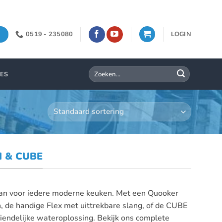
0519 - 235080
LOGIN
Zoeken
IES
naar:
 & CUBE
aan voor iedere moderne keuken. Met een Quooker
on, de handige Flex met uittrekbare slang, of de CUBE
riendelijke wateroplossing. Bekijk ons complete