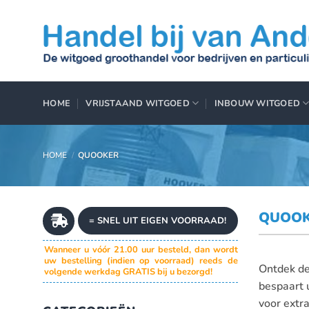
Ga
naar
inhoud
HOME
VRIJSTAAND WITGOED
INBOUW WITGOED
HOME
/
QUOOKER
QUOOK
= SNEL UIT EIGEN VOORRAAD!
Wanneer u vóór 21.00 uur besteld, dan wordt
uw bestelling (indien op voorraad) reeds de
Ontdek de
volgende werkdag GRATIS bij u bezorgd!
bespaart u
voor extr