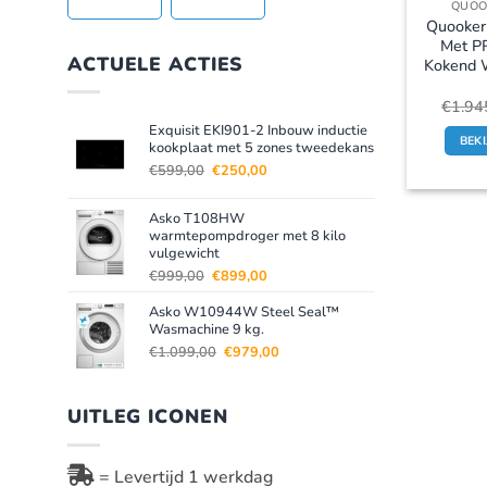
QUOO
Quooker
Met PR
ACTUELE ACTIES
Kokend 
€
1.94
Exquisit EKI901-2 Inbouw inductie
BEK
kookplaat met 5 zones tweedekans
Oorspronkelijke
Huidige
€
599,00
€
250,00
prijs
prijs
was:
is:
Asko T108HW
€599,00.
€250,00.
warmtepompdroger met 8 kilo
vulgewicht
Oorspronkelijke
Huidige
€
999,00
€
899,00
prijs
prijs
Asko W10944W Steel Seal™
was:
is:
Wasmachine 9 kg.
€999,00.
€899,00.
Oorspronkelijke
Huidige
€
1.099,00
€
979,00
prijs
prijs
was:
is:
€1.099,00.
€979,00.
UITLEG ICONEN
= Levertijd 1 werkdag