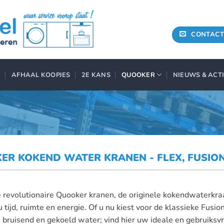
CONTACT
AFHAAL KOOPJES
2E KANS
QUOOKER
NIEUWS & ACT
ER KOKEND WATER KRANEN - FLEX, FUSION
 revolutionaire Quooker kranen, de originele kokendwaterkr
 tijd, ruimte en energie. Of u nu kiest voor de klassieke Fusi
a bruisend en gekoeld water; vind hier uw ideale en gebruiksv