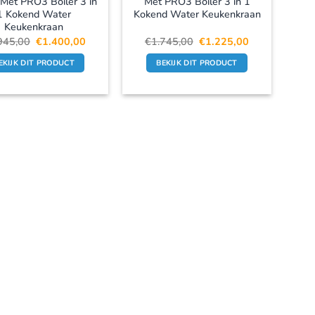
Met PRO3 Boiler 3 in
Met PRO3 Boiler 3 in 1
1 Kokend Water
Kokend Water Keukenkraan
Keukenkraan
Oorspronkelijke
Huidige
Oorspronkelijke
Huidige
945,00
€
1.400,00
€
1.745,00
€
1.225,00
prijs
prijs
prijs
prijs
was:
is:
was:
is:
EKIJK DIT PRODUCT
BEKIJK DIT PRODUCT
€1.945,00.
€1.400,00.
€1.745,00.
€1.225,00.