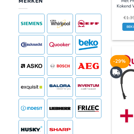
MERKEN
Met PR
Kokend 
€
1.3
BEK
-29%