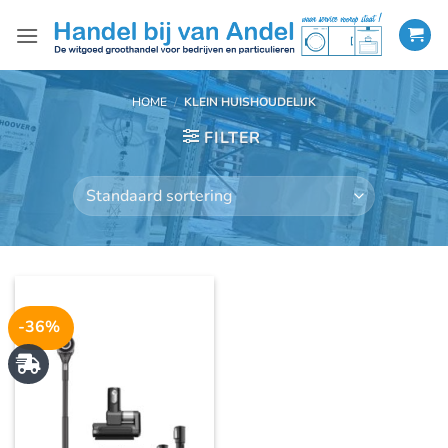
Ga
naar
inhoud
HOME
/
KLEIN HUISHOUDELIJK
FILTER
-36%