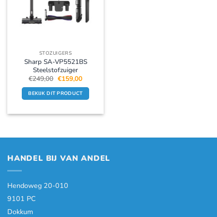
STOZUIGERS
Sharp SA-VP5521BS
Steelstofzuiger
Oorspronkelijke
Huidige
€
249,00
€
159,00
prijs
prijs
was:
is:
BEKIJK DIT PRODUCT
€249,00.
€159,00.
HANDEL BIJ VAN ANDEL
Hendoweg 20-010
9101 PC
Dokkum