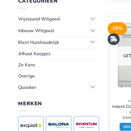
CATEGORIEËN
Vrijstaand Witgoed
-26%
Inbouw Witgoed
Klein Huishoudelijk
Afhaal Koopjes
UI
2e Kans
Overige
Quooker
V
MERKEN
Indesit D
€
44
BEK