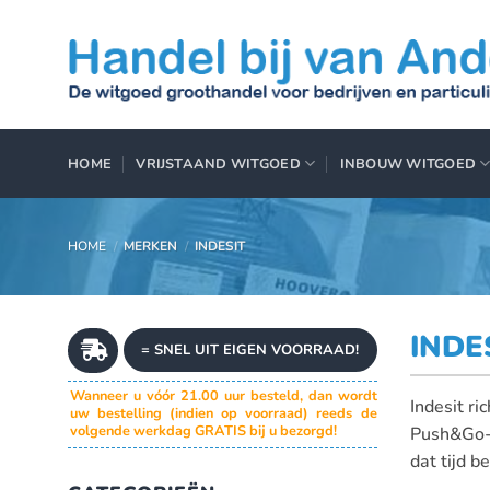
Ga
naar
inhoud
HOME
VRIJSTAAND WITGOED
INBOUW WITGOED
HOME
/
MERKEN
/
INDESIT
INDE
= SNEL UIT EIGEN VOORRAAD!
Wanneer u vóór 21.00 uur besteld, dan wordt
Indesit ri
uw bestelling (indien op voorraad) reeds de
volgende werkdag GRATIS bij u bezorgd!
Push&Go-f
dat tijd b