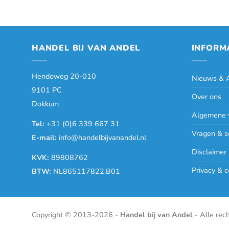
HANDEL BIJ VAN ANDEL
INFORM
Hendoweg 20-010
Nieuws & A
9101 PC
Over ons
Dokkum
Algemene 
Tel:
+31 (0)6 339 667 31
Vragen & s
E-mail:
info@handelbijvanandel.nl
Disclaimer
KVK:
89808762
Privacy & c
BTW:
NL865117822.B01
Copyright © 2013-2026 -
Handel bij van Andel
- Alle rec