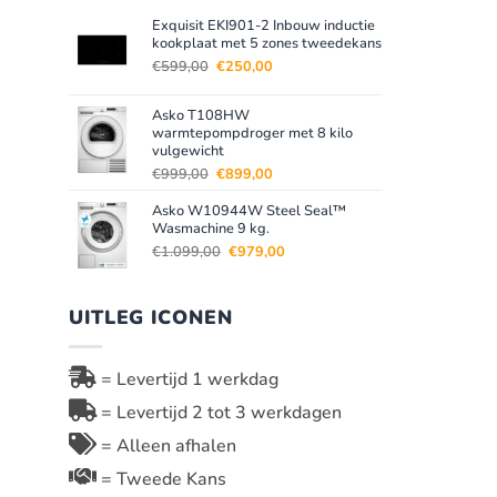
Exquisit EKI901-2 Inbouw inductie
kookplaat met 5 zones tweedekans
Oorspronkelijke
Huidige
€
599,00
€
250,00
prijs
prijs
was:
is:
Asko T108HW
€599,00.
€250,00.
warmtepompdroger met 8 kilo
vulgewicht
Oorspronkelijke
Huidige
€
999,00
€
899,00
prijs
prijs
Asko W10944W Steel Seal™
was:
is:
Wasmachine 9 kg.
€999,00.
€899,00.
Oorspronkelijke
Huidige
€
1.099,00
€
979,00
prijs
prijs
was:
is:
€1.099,00.
€979,00.
UITLEG ICONEN
= Levertijd 1 werkdag
= Levertijd 2 tot 3 werkdagen
= Alleen afhalen
= Tweede Kans