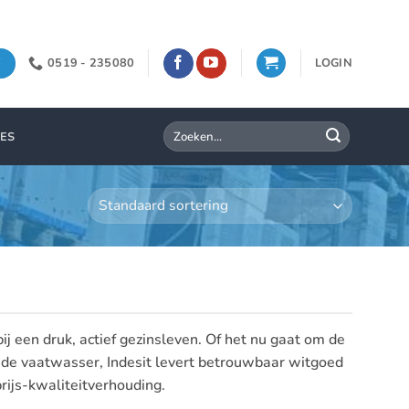
0519 - 235080
LOGIN
Zoeken
IES
naar:
ij een druk, actief gezinsleven. Of het nu gaat om de
de vaatwasser, Indesit levert betrouwbaar witgoed
prijs-kwaliteitverhouding.