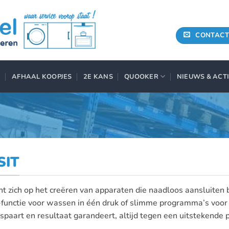
CONTACT
AFHAAL KOOPJES
2E KANS
QUOOKER
NIEUWS & ACT
SIT
cht zich op het creëren van apparaten die naadloos aansluiten b
unctie voor wassen in één druk of slimme programma’s voor 
espaart en resultaat garandeert, altijd tegen een uitstekende 