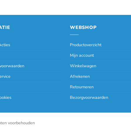
ATIE
WEBSHOP
cties
Productoverzicht
Mijn account
voorwaarden
Winkelwagen
ervice
Afrekenen
Retourneren
ookies
Bezorgvoorwaarden
hten voorbehouden