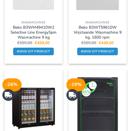
WASMACHINES
WASMACHINES
Beko B3WM49410W2
Beko B3WT59610W
Selective Line EnergySpin
Vrijstaande Wasmachine 9
Wasmachine 9 kg
kg, 1600 rpm
Oorspronkelijke
Huidige
Oorspronkelijke
Huidige
€
599,00
€
459,00
€
599,00
€
449,00
prijs
prijs
prijs
prijs
was:
is:
was:
is:
BEKIJK DIT PRODUCT
BEKIJK DIT PRODUCT
€599,00.
€459,00.
€599,00.
€449,00.
-26%
-19%