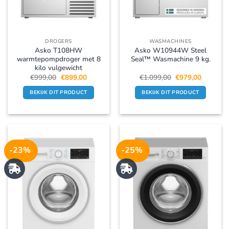
DROGERS
WASMACHINES
Asko T108HW
Asko W10944W Steel
warmtepompdroger met 8
Seal™ Wasmachine 9 kg.
kilo vulgewicht
Oorspronkelijke
Huidige
Oorspronkelijke
Huidige
€
999,00
€
899,00
€
1.099,00
€
979,00
prijs
prijs
prijs
prijs
was:
is:
was:
is:
BEKIJK DIT PRODUCT
BEKIJK DIT PRODUCT
€999,00.
€899,00.
€1.099,00.
€979,00.
-23%
-25%