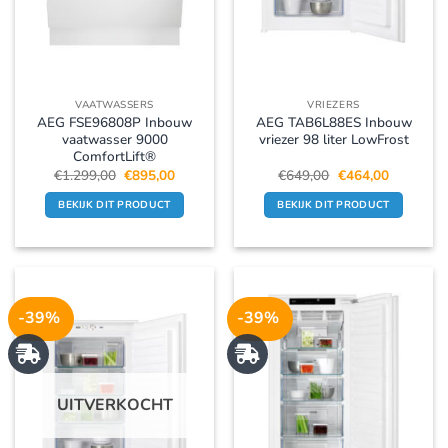
VAATWASSERS
VRIEZERS
AEG FSE96808P Inbouw
AEG TAB6L88ES Inbouw
vaatwasser 9000
vriezer 98 liter LowFrost
ComfortLift®
Oorspronkelijke
Huidige
Oorspronkelijke
Huidige
€
1.299,00
€
895,00
€
649,00
€
464,00
prijs
prijs
prijs
prijs
was:
is:
was:
is:
BEKIJK DIT PRODUCT
BEKIJK DIT PRODUCT
€1.299,00.
€895,00.
€649,00.
€464,00.
-39%
-39%
UITVERKOCHT