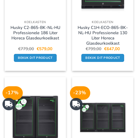
KOELKASTEN
KOELKASTEN
Husky C2-865-BK-NL-HU
Husky C1H-ECO-865-BK-
Professionele 186 Liter
NL-HU Professionele 130
Horeca Glasdeurkoelkast
Liter Horeca
Glasdeurkoelkast
Oorspronkelijke
Huidige
Oorspronkelijke
Huidige
€
779,00
€
579,00
€
799,00
€
647,00
prijs
prijs
prijs
prijs
was:
is:
was:
is:
BEKIJK DIT PRODUCT
BEKIJK DIT PRODUCT
€779,00.
€579,00.
€799,00.
€647,00.
-17%
-23%