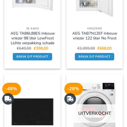
2E KANS
VRIEZERS
AEG TAB6L88ES Inbouw
AEG TAB7N12EF Inbouw
vriezer 98 liter LowFrost
vriezer 122 liter No Frost
Lichte verpakking schade
Oorspronkelijke
Huidige
Oorspronkelijke
Huidige
€
649,00
€
398,00
€
1.099,00
€
668,00
prijs
prijs
prijs
prijs
was:
is:
was:
is:
BEKIJK DIT PRODUCT
BEKIJK DIT PRODUCT
€649,00.
€398,00.
€1.099,00.
€668,00.
-48%
-28%
UITVERKOCHT