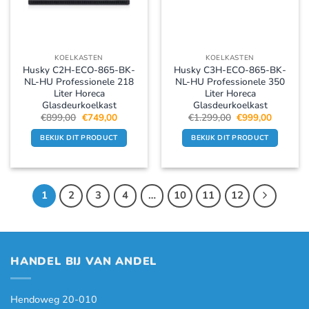
KOELKASTEN
KOELKASTEN
Husky C2H-ECO-865-BK-
Husky C3H-ECO-865-BK-
NL-HU Professionele 218
NL-HU Professionele 350
Liter Horeca
Liter Horeca
Glasdeurkoelkast
Glasdeurkoelkast
Oorspronkelijke
Huidige
Oorspronkelijke
Huidige
€
899,00
€
749,00
€
1.299,00
€
999,00
prijs
prijs
prijs
prijs
was:
is:
was:
is:
BEKIJK DIT PRODUCT
BEKIJK DIT PRODUCT
€899,00.
€749,00.
€1.299,00.
€999,00.
1
2
3
4
…
10
11
12
HANDEL BIJ VAN ANDEL
Hendoweg 20-010