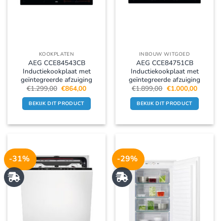
KOOKPLATEN
INBOUW WITGOED
AEG CCE84543CB
AEG CCE84751CB
Inductiekookplaat met
Inductiekookplaat met
geïntegreerde afzuiging
geïntegreerde afzuiging
Oorspronkelijke
Huidige
Oorspronkelijke
Huidige
€
1.299,00
€
864,00
€
1.899,00
€
1.000,00
prijs
prijs
prijs
prijs
was:
is:
was:
is:
BEKIJK DIT PRODUCT
BEKIJK DIT PRODUCT
€1.299,00.
€864,00.
€1.899,00.
€1.000,
-31%
-29%