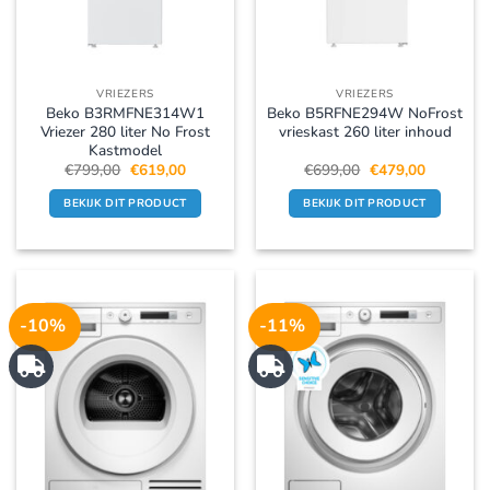
VRIEZERS
VRIEZERS
Beko B3RMFNE314W1
Beko B5RFNE294W NoFrost
Vriezer 280 liter No Frost
vrieskast 260 liter inhoud
Kastmodel
Oorspronkelijke
Huidige
Oorspronkelijke
Huidige
€
799,00
€
619,00
€
699,00
€
479,00
prijs
prijs
prijs
prijs
was:
is:
was:
is:
BEKIJK DIT PRODUCT
BEKIJK DIT PRODUCT
€799,00.
€619,00.
€699,00.
€479,00.
-10%
-11%