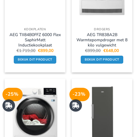
KOOKPLATEN
DROGERS
AEG TII84B0FFZ 6000 Flex
AEG TR838A2B
SaphirMatt
Warmtepompdroger met 8
Inductiekookplaat
kilo vulgewicht
Oorspronkelijke
Huidige
Oorspronkelijke
Huidige
€
1.719,00
€
899,00
€
899,00
€
648,00
prijs
prijs
prijs
prijs
was:
is:
was:
is:
BEKIJK DIT PRODUCT
BEKIJK DIT PRODUCT
€1.719,00.
€899,00.
€899,00.
€648,00.
-25%
-23%