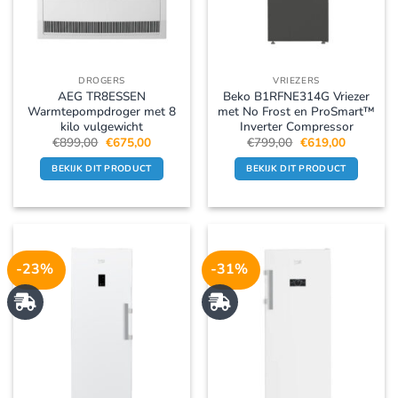
DROGERS
VRIEZERS
AEG TR8ESSEN
Beko B1RFNE314G Vriezer
Warmtepompdroger met 8
met No Frost en ProSmart™
kilo vulgewicht
Inverter Compressor
Oorspronkelijke
Huidige
Oorspronkelijke
Huidige
€
899,00
€
675,00
€
799,00
€
619,00
prijs
prijs
prijs
prijs
was:
is:
was:
is:
BEKIJK DIT PRODUCT
BEKIJK DIT PRODUCT
€899,00.
€675,00.
€799,00.
€619,00.
-23%
-31%