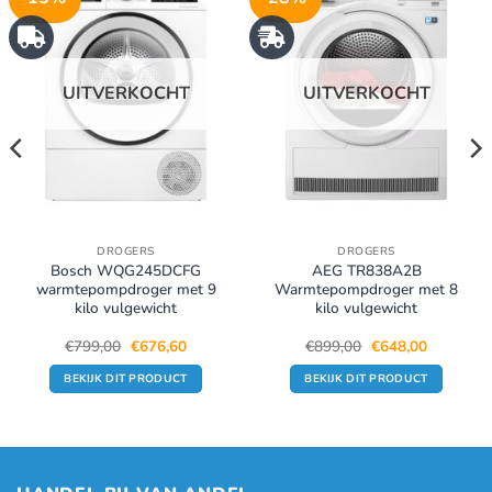
UITVERKOCHT
UITVERKOCHT
DROGERS
DROGERS
Bosch WQG245DCFG
AEG TR838A2B
warmtepompdroger met 9
Warmtepompdroger met 8
kilo vulgewicht
kilo vulgewicht
Oorspronkelijke
Huidige
Oorspronkelijke
Huidige
€
799,00
€
676,60
€
899,00
€
648,00
prijs
prijs
prijs
prijs
was:
is:
was:
is:
BEKIJK DIT PRODUCT
BEKIJK DIT PRODUCT
.
€799,00.
€676,60.
€899,00.
€648,00.