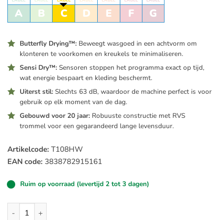
LABEL
LABEL
LABEL
LABEL
LABEL
LABEL
LABEL
A
B
C
D
E
F
G
Butterfly Drying™:
Beweegt wasgoed in een achtvorm om
klonteren te voorkomen en kreukels te minimaliseren.
Sensi Dry™:
Sensoren stoppen het programma exact op tijd,
wat energie bespaart en kleding beschermt.
Uiterst stil:
Slechts 63 dB, waardoor de machine perfect is voor
gebruik op elk moment van de dag.
Gebouwd voor 20 jaar:
Robuuste constructie met RVS
trommel voor een gegarandeerd lange levensduur.
Artikelcode:
T108HW
EAN code:
3838782915161
Ruim op voorraad (levertijd 2 tot 3 dagen)
Asko T108HW warmtepompdroger met 8 kilo vulgewicht aant