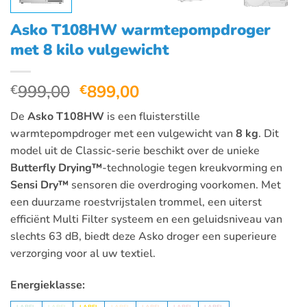
Asko T108HW warmtepompdroger
met 8 kilo vulgewicht
Oorspronkelijke
Huidige
999,00
899,00
€
€
prijs
prijs
De
Asko T108HW
is een fluisterstille
was:
is:
warmtepompdroger met een vulgewicht van
8 kg
. Dit
€999,00.
€899,00.
model uit de Classic-serie beschikt over de unieke
Butterfly Drying™
-technologie tegen kreukvorming en
Sensi Dry™
sensoren die overdroging voorkomen. Met
een duurzame roestvrijstalen trommel, een uiterst
efficiënt Multi Filter systeem en een geluidsniveau van
slechts 63 dB, biedt deze Asko droger een superieure
verzorging voor al uw textiel.
Energieklasse: