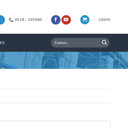
0519 - 235080
LOGIN
Zoeken
IES
naar: