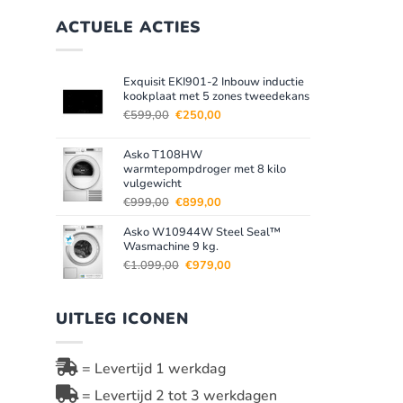
ACTUELE ACTIES
Exquisit EKI901-2 Inbouw inductie
kookplaat met 5 zones tweedekans
Oorspronkelijke
Huidige
€
599,00
€
250,00
prijs
prijs
was:
is:
Asko T108HW
€599,00.
€250,00.
warmtepompdroger met 8 kilo
vulgewicht
Oorspronkelijke
Huidige
€
999,00
€
899,00
prijs
prijs
Asko W10944W Steel Seal™
was:
is:
Wasmachine 9 kg.
€999,00.
€899,00.
Oorspronkelijke
Huidige
€
1.099,00
€
979,00
prijs
prijs
was:
is:
€1.099,00.
€979,00.
UITLEG ICONEN
= Levertijd 1 werkdag
= Levertijd 2 tot 3 werkdagen