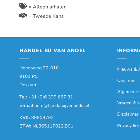
= Alleen afhalen
= Tweede Kans
HANDEL BIJ VAN ANDEL
INFORM
Hendoweg 20-010
Nieuws & A
9101 PC
Over ons
Dokkum
Algemene 
Tel:
+31 (0)6 339 667 31
Vragen & s
E-mail:
info@handelbijvanandel.nl
Disclaimer
KVK:
89808762
Privacy & c
BTW:
NL865117822.B01