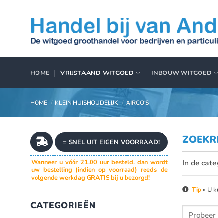
Ga
naar
inhoud
HOME
VRIJSTAAND WITGOED
INBOUW WITGOED
HOME
/
KLEIN HUISHOUDELIJK
/
AIRCO'S
ZOEKR
= SNEL UIT EIGEN VOORRAAD!
In de cate
Wanneer u vóór 21.00 uur besteld, dan wordt
uw bestelling (indien op voorraad) reeds de
volgende werkdag GRATIS bij u bezorgd!
Tip
» U k
CATEGORIEËN