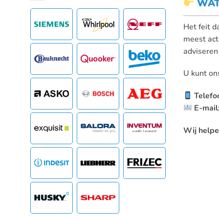
WAT
Het feit d
meest act
adviseren
U kunt ons
Telefo
E-mail
Wij helpe