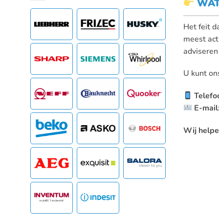
WAT
Het feit d
meest act
adviseren
U kunt ons
Telefo
E-mail
Wij helpe