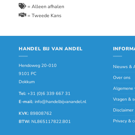
= Alleen afhalen
= Tweede Kans
HANDEL BIJ VAN ANDEL
INFORM
Hendoweg 20-010
Nieuws & A
9101 PC
Over ons
Dokkum
Algemene 
Tel:
+31 (0)6 339 667 31
Vragen & s
E-mail:
info@handelbijvanandel.nl
Disclaimer
KVK:
89808762
Privacy & c
BTW:
NL865117822.B01