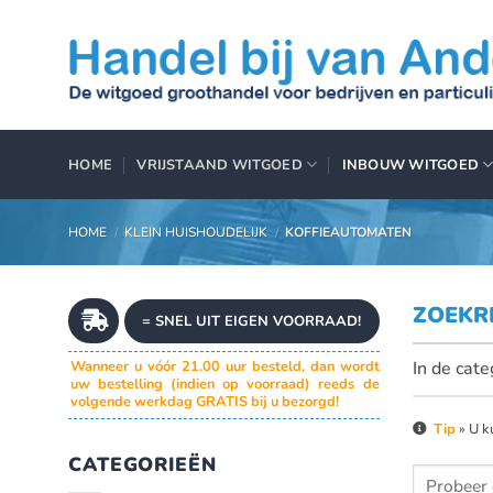
Ga
naar
inhoud
HOME
VRIJSTAAND WITGOED
INBOUW WITGOED
HOME
/
KLEIN HUISHOUDELIJK
/
KOFFIEAUTOMATEN
ZOEKR
= SNEL UIT EIGEN VOORRAAD!
In de cate
Wanneer u vóór 21.00 uur besteld, dan wordt
uw bestelling (indien op voorraad) reeds de
volgende werkdag GRATIS bij u bezorgd!
Tip
» U k
CATEGORIEËN