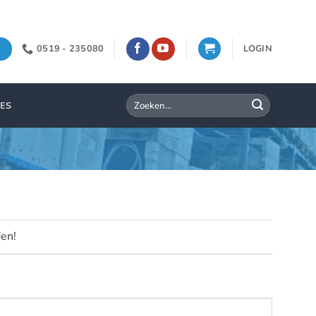
0519 - 235080
LOGIN
Zoeken
IES
naar:
den!