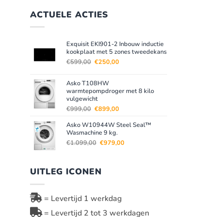
ACTUELE ACTIES
Exquisit EKI901-2 Inbouw inductie
kookplaat met 5 zones tweedekans
Oorspronkelijke
Huidige
€
599,00
€
250,00
prijs
prijs
was:
is:
Asko T108HW
€599,00.
€250,00.
warmtepompdroger met 8 kilo
vulgewicht
Oorspronkelijke
Huidige
€
999,00
€
899,00
prijs
prijs
Asko W10944W Steel Seal™
was:
is:
Wasmachine 9 kg.
€999,00.
€899,00.
Oorspronkelijke
Huidige
€
1.099,00
€
979,00
prijs
prijs
was:
is:
€1.099,00.
€979,00.
UITLEG ICONEN
= Levertijd 1 werkdag
= Levertijd 2 tot 3 werkdagen