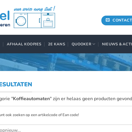
CONTACT
AFHAAL KOOPJES
2E KANS
QUOOKER
NIEUWS & ACT
ESULTATEN
gorie "
Koffieautomaten
" zijn er helaas geen producten gevon
unt ook zoeken op een artikelcode of Ean code!