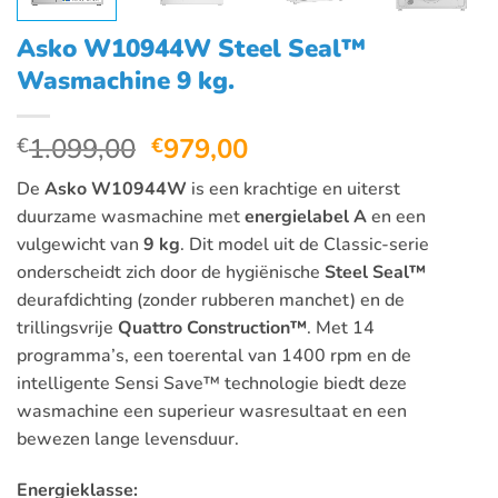
Asko W10944W Steel Seal™
Wasmachine 9 kg.
Oorspronkelijke
Huidige
1.099,00
979,00
€
€
prijs
prijs
De
Asko W10944W
is een krachtige en uiterst
was:
is:
duurzame wasmachine met
energielabel A
en een
€1.099,00.
€979,00.
vulgewicht van
9 kg
. Dit model uit de Classic-serie
onderscheidt zich door de hygiënische
Steel Seal™
deurafdichting (zonder rubberen manchet) en de
trillingsvrije
Quattro Construction™
. Met 14
programma’s, een toerental van 1400 rpm en de
intelligente Sensi Save™ technologie biedt deze
wasmachine een superieur wasresultaat en een
bewezen lange levensduur.
Energieklasse: