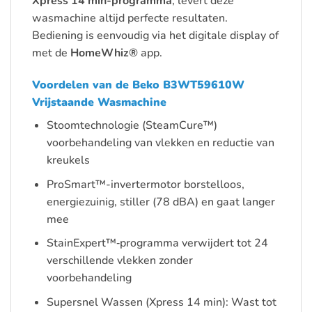
Xpress 14 min-programma
, levert deze
wasmachine altijd perfecte resultaten.
Bediening is eenvoudig via het digitale display of
met de
HomeWhiz®
app.
Voordelen van de Beko B3WT59610W
Vrijstaande Wasmachine
Stoomtechnologie (SteamCure™)
voorbehandeling van vlekken en reductie van
kreukels
ProSmart™-invertermotor borstelloos,
energiezuinig, stiller (78 dBA) en gaat langer
mee
StainExpert™‑programma verwijdert tot 24
verschillende vlekken zonder
voorbehandeling
Supersnel Wassen (Xpress 14 min): Wast tot