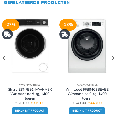
GERELATEERDE PRODUCTEN
-27%
-18%
WASMACHINES
WASMACHINES
Sharp ESNFB914AWNABX
Whirlpool FFB9469BEVBE
Wasmachine 9 kg, 1400
Wasmachine 9 kg, 1400
toeren
toeren
e
e
Oorspronkelijke
Huidige
Oorspronkelijke
Huidige
€
519,00
€
379,00
€
549,00
€
448,00
prijs
prijs
prijs
prijs
was:
is:
was:
is:
BEKIJK DIT PRODUCT
BEKIJK DIT PRODUCT
0.
€519,00.
€379,00.
€549,00.
€448,00.