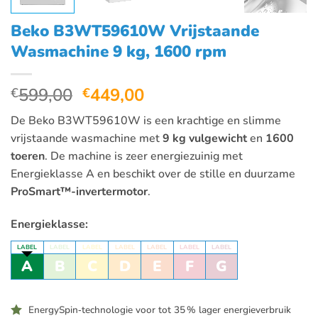
Beko B3WT59610W Vrijstaande
Wasmachine 9 kg, 1600 rpm
Oorspronkelijke
Huidige
599,00
449,00
€
€
prijs
prijs
De Beko B3WT59610W is een krachtige en slimme
was:
is:
vrijstaande wasmachine met
9 kg vulgewicht
en
1600
€599,00.
€449,00.
toeren
. De machine is zeer energiezuinig met
Energieklasse A en beschikt over de stille en duurzame
ProSmart™-invertermotor
.
Energieklasse:
LABEL
LABEL
LABEL
LABEL
LABEL
LABEL
LABEL
A
B
C
D
E
F
G
EnergySpin‑technologie voor tot 35 % lager energieverbruik