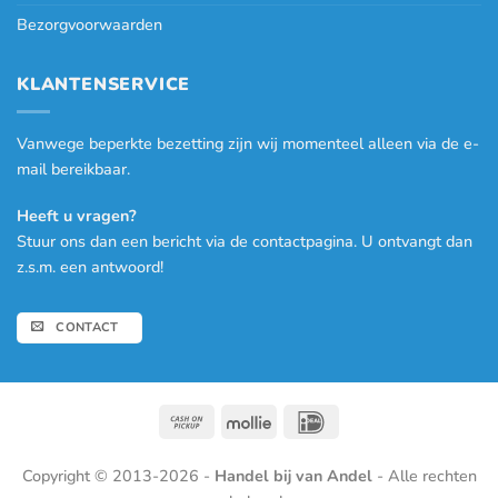
Bezorgvoorwaarden
KLANTENSERVICE
Vanwege beperkte bezetting zijn wij momenteel alleen via de e-
mail bereikbaar.
Heeft u vragen?
Stuur ons dan een bericht via de contactpagina. U ontvangt dan
z.s.m. een antwoord!
CONTACT
Cash
Mollie
IDeal
on
Pickup
Copyright © 2013-2026 -
Handel bij van Andel
- Alle rechten