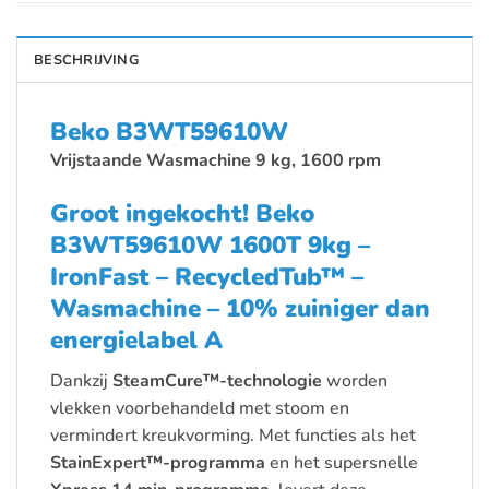
BESCHRIJVING
Beko B3WT59610W
Vrijstaande Wasmachine 9 kg, 1600 rpm
Groot ingekocht! Beko
B3WT59610W 1600T 9kg –
IronFast – RecycledTub™ –
Wasmachine – 10% zuiniger dan
energielabel A
Dankzij
SteamCure™-technologie
worden
vlekken voorbehandeld met stoom en
vermindert kreukvorming. Met functies als het
StainExpert™-programma
en het supersnelle