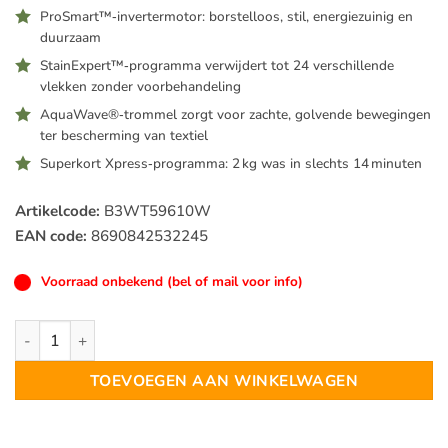
ProSmart™‑invertermotor: borstelloos, stil, energiezuinig en
duurzaam
StainExpert™‑programma verwijdert tot 24 verschillen­de
vlekken zonder voorbehandeling
AquaWave®‑trommel zorgt voor zachte, golvende bewegingen
ter bescherming van textiel
Superkort Xpress‑programma: 2 kg was in slechts 14 minuten
Artikelcode:
B3WT59610W
EAN code:
8690842532245
Voorraad onbekend (bel of mail voor info)
Beko B3WT59610W Vrijstaande Wasmachine 9 kg, 1600 rpm a
TOEVOEGEN AAN WINKELWAGEN