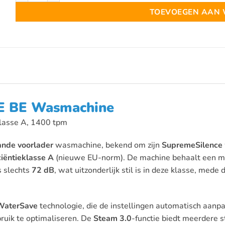
TOEVOEGEN AAN
E BE Wasmachine
klasse A, 1400 tpm
aande voorlader
wasmachine, bekend om zijn
SupremeSilence
ciëntieklasse A
(nieuwe EU-norm). De machine behaalt een ma
s slechts
72 dB
, wat uitzonderlijk stil is in deze klasse, mede
WaterSave
technologie, die de instellingen automatisch aanp
ruik te optimaliseren. De
Steam 3.0
-functie biedt meerdere