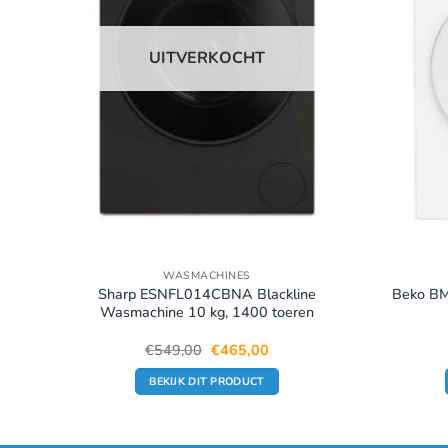
UITVERKOCHT
WASMACHINES
B
Sharp ESNFL014CBNA Blackline
Beko B
0 rpm
Wasmachine 10 kg, 1400 toeren
e
e
Oorspronkelijke
Huidige
€
549,00
€
465,00
prijs
prijs
was:
is:
BEKIJK DIT PRODUCT
00.
€549,00.
€465,00.