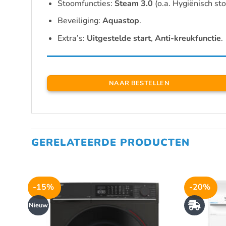
Stoomfuncties:
Steam 3.0
(o.a. Hygiënisch st
Beveiliging:
Aquastop
.
Extra’s:
Uitgestelde start
,
Anti-kreukfunctie
.
NAAR BESTELLEN
GERELATEERDE PRODUCTEN
-15%
-20%
Nieuw