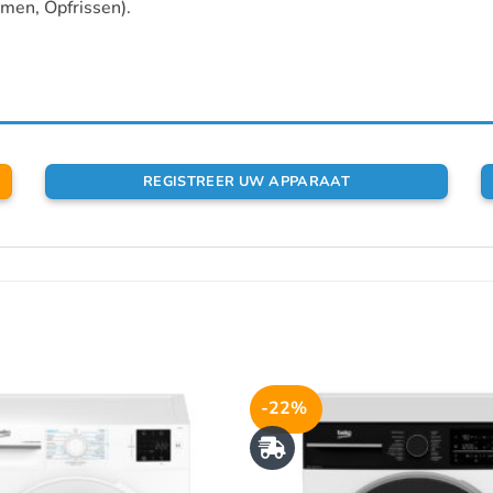
omen, Opfrissen).
REGISTREER UW APPARAAT
-22%