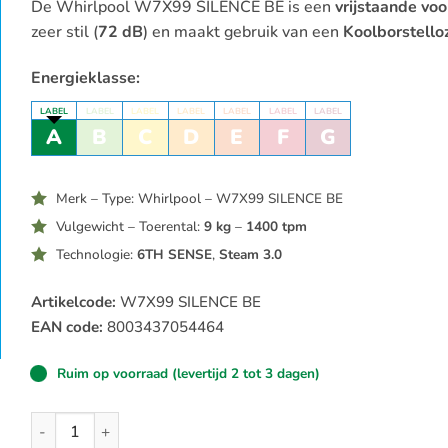
De Whirlpool W7X99 SILENCE BE is een
vrijstaande vo
was:
is:
zeer stil (
72 dB
) en maakt gebruik van een
Koolborstell
€699,00.
€579,00.
Energieklasse:
LABEL
LABEL
LABEL
LABEL
LABEL
LABEL
LABEL
A
B
C
D
E
F
G
Merk – Type: Whirlpool – W7X99 SILENCE BE
Vulgewicht – Toerental:
9 kg
–
1400 tpm
Technologie:
6TH SENSE
,
Steam 3.0
Artikelcode:
W7X99 SILENCE BE
EAN code:
8003437054464
Ruim op voorraad (levertijd 2 tot 3 dagen)
Whirlpool W7X99 SILENCE BE Wasmachine 9 kg, 1400 toere