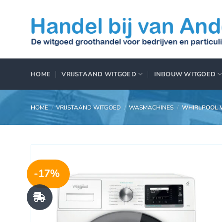
Ga
naar
inhoud
HOME
VRIJSTAAND WITGOED
INBOUW WITGOED
HOME
/
VRIJSTAAND WITGOED
/
WASMACHINES
/
WHIRLPOOL W
-17%