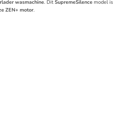
orlader wasmachine
. Dit
SupremeSilence
model is
oze ZEN+ motor
.
n aantal