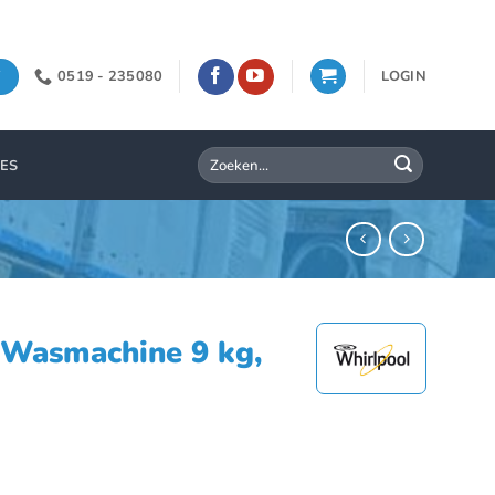
0519 - 235080
LOGIN
Zoeken
IES
naar:
Wasmachine 9 kg,