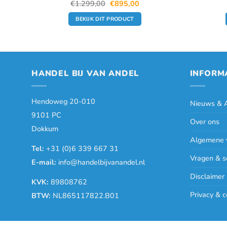
e
e
Oorspronkelijke
Huidige
€
1.299,00
€
895,00
prijs
prijs
was:
is:
BEKIJK DIT PRODUCT
00.
€1.299,00.
€895,00.
HANDEL BIJ VAN ANDEL
INFORM
Hendoweg 20-010
Nieuws & A
9101 PC
Over ons
Dokkum
Algemene 
Tel:
+31 (0)6 339 667 31
Vragen & s
E-mail:
info@handelbijvanandel.nl
Disclaimer
KVK:
89808762
Privacy & c
BTW:
NL865117822.B01