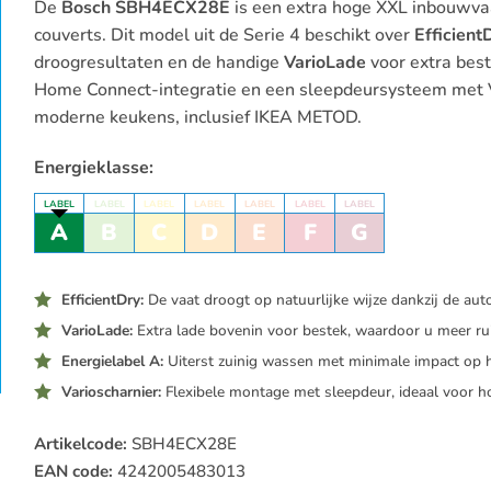
De
Bosch SBH4ECX28E
is een extra hoge XXL inbouwv
was:
is:
couverts. Dit model uit de Serie 4 beschikt over
Efficient
€899,00.
€729,00.
droogresultaten en de handige
VarioLade
voor extra best
Home Connect-integratie en een sleepdeursysteem met Va
moderne keukens, inclusief IKEA METOD.
Energieklasse:
LABEL
LABEL
LABEL
LABEL
LABEL
LABEL
LABEL
A
B
C
D
E
F
G
EfficientDry:
De vaat droogt op natuurlijke wijze dankzij de au
VarioLade:
Extra lade bovenin voor bestek, waardoor u meer rui
Energielabel A:
Uiterst zuinig wassen met minimale impact op 
Varioscharnier:
Flexibele montage met sleepdeur, ideaal voor h
Artikelcode:
SBH4ECX28E
EAN code:
4242005483013