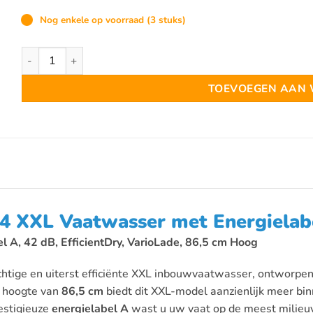
Nog enkele op voorraad (3 stuks)
Bosch SBH4ECX28E Inbouw vaatwassers volledig geïntegree
TOEVOEGEN AAN
4 XXL Vaatwasser met Energielab
l A, 42 dB, EfficientDry, VarioLade, 86,5 cm Hoog
tige en uiterst efficiënte XXL inbouwvaatwasser, ontworpen 
n hoogte van
86,5 cm
biedt dit XXL-model aanzienlijk meer bi
restigieuze
energielabel A
wast u uw vaat op de meest milieuvr