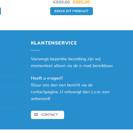
elijke
uidige
Oorspronkelijke
Huidige
€
999,00
€
685,00
rijs
prijs
prijs
s:
was:
is:
BEKIJK DIT PRODUCT
695,00.
€999,00.
€685,00.
KLANTENSERVICE
Vanwege beperkte bezetting zijn wij
momenteel alleen via de e-mail bereikbaar.
Heeft u vragen?
Stuur ons dan een bericht via de
contactpagina. U ontvangt dan z.s.m. een
antwoord!
CONTACT