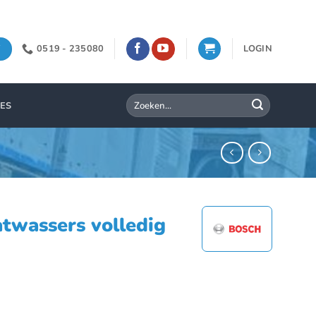
0519 - 235080
LOGIN
Zoeken
IES
naar:
wassers volledig