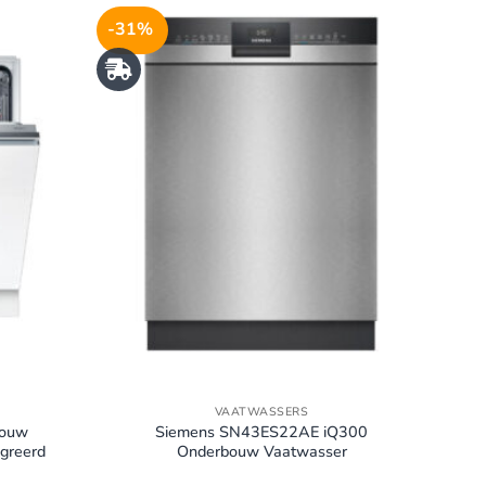
-31%
VAATWASSERS
bouw
Siemens SN43ES22AE iQ300
egreerd
Onderbouw Vaatwasser