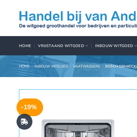
Ga
naar
inhoud
HOME
VRIJSTAAND WITGOED
INBOUW WITGOED
HOME
/
INBOUW WITGOED
/
VAATWASSERS
/
BOSCH SBH4ECX
-19%