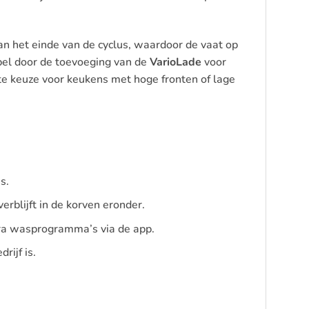
an het einde van de cyclus, waardoor de vaat op
bel door de toevoeging van de
VarioLade
voor
te keuze voor keukens met hoge fronten of lage
s.
rblijft in de korven eronder.
ra wasprogramma’s via de app.
rijf is.