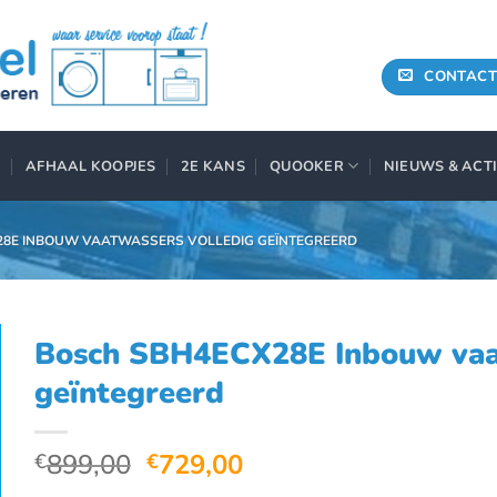
CONTACT
AFHAAL KOOPJES
2E KANS
QUOOKER
NIEUWS & ACT
28E INBOUW VAATWASSERS VOLLEDIG GEÏNTEGREERD
Bosch SBH4ECX28E Inbouw vaat
geïntegreerd
Oorspronkelijke
Huidige
899,00
729,00
€
€
prijs
prijs