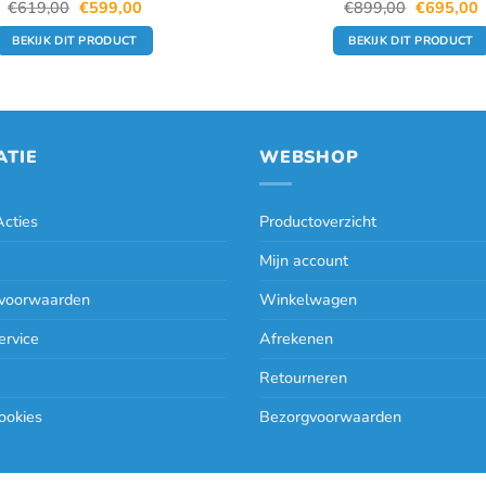
Oorspronkelijke
Huidige
Oorspronk
H
€
619,00
€
599,00
€
899,00
€
695,00
prijs
prijs
prijs
p
was:
is:
was:
i
BEKIJK DIT PRODUCT
BEKIJK DIT PRODUCT
€619,00.
€599,00.
€899,00.
€
ATIE
WEBSHOP
cties
Productoverzicht
Mijn account
voorwaarden
Winkelwagen
ervice
Afrekenen
Retourneren
ookies
Bezorgvoorwaarden