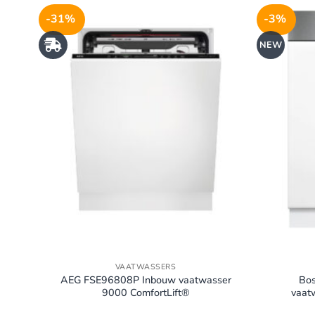
-31%
-3%
NEW
VAATWASSERS
XL
AEG FSE96808P Inbouw vaatwasser
Bo
9000 ComfortLift®
vaatw