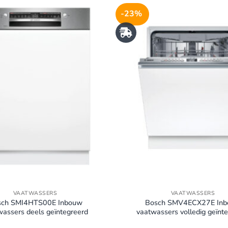
-23%
VAATWASSERS
VAATWASSERS
sch SMI4HTS00E Inbouw
Bosch SMV4ECX27E In
assers deels geïntegreerd
vaatwassers volledig geïnt