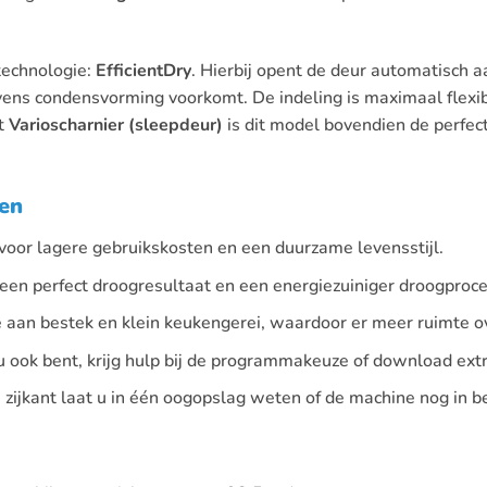
technologie:
EfficientDry
. Hierbij opent de deur automatisch a
evens condensvorming voorkomt. De indeling is maximaal flexi
et
Varioscharnier (sleepdeur)
is dit model bovendien de perfec
ken
voor lagere gebruikskosten en een duurzame levensstijl.
en perfect droogresultaat en een energiezuiniger droogproce
 aan bestek en klein keukengerei, waardoor er meer ruimte ove
ook bent, krijg hulp bij de programmakeuze of download ext
 zijkant laat u in één oogopslag weten of de machine nog in bed