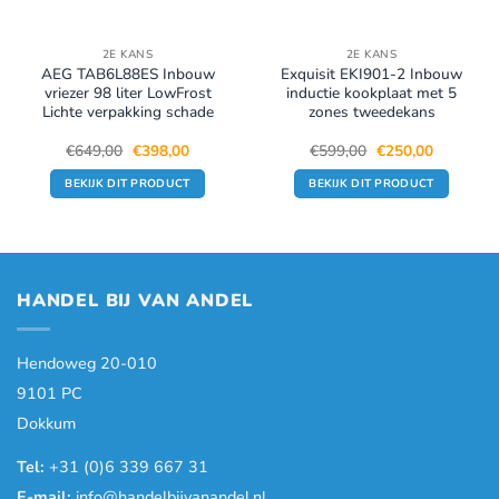
2E KANS
2E KANS
AEG TAB6L88ES Inbouw
Exquisit EKI901-2 Inbouw
vriezer 98 liter LowFrost
inductie kookplaat met 5
Lichte verpakking schade
zones tweedekans
Oorspronkelijke
Huidige
Oorspronkelijke
Huidige
€
649,00
€
398,00
€
599,00
€
250,00
prijs
prijs
prijs
prijs
was:
is:
was:
is:
BEKIJK DIT PRODUCT
BEKIJK DIT PRODUCT
.
€649,00.
€398,00.
€599,00.
€250,00.
HANDEL BIJ VAN ANDEL
Hendoweg 20-010
9101 PC
Dokkum
Tel:
+31 (0)6 339 667 31
E-mail:
info@handelbijvanandel.nl