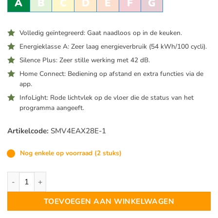
A
B
C
D
E
F
G
Volledig geïntegreerd: Gaat naadloos op in de keuken.
Energieklasse A: Zeer laag energieverbruik (54 kWh/100 cycli).
Silence Plus: Zeer stille werking met 42 dB.
Home Connect: Bediening op afstand en extra functies via de
app.
InfoLight: Rode lichtvlek op de vloer die de status van het
programma aangeeft.
Artikelcode:
SMV4EAX28E-1
Nog enkele op voorraad (2 stuks)
Bosch SMV4EAX28E Inbouw vaatwassers volledig geïntegreerd
TOEVOEGEN AAN WINKELWAGEN