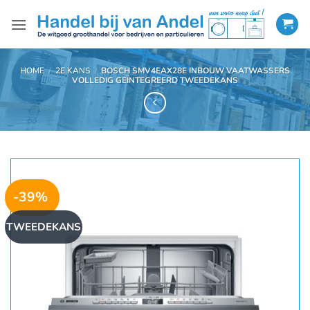
Ga
naar
inhoud
HOME
/
2E KANS
/
BOSCH SMV4EAX28E INBOUW VAATWASSERS
VOLLEDIG GEÏNTEGREERD TWEEDEKANS
-39%
TWEEDEKANS