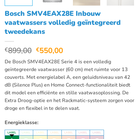
Bosch SMV4EAX28E Inbouw
vaatwassers volledig geïntegreerd
tweedekans
Oorspronkelijke
Huidige
899,00
550,00
€
€
prijs
prijs
De Bosch SMV4EAX28E Serie 4 is een volledig
was:
is:
geïntegreerde vaatwasser (60 cm) met ruimte voor 13
€899,00.
€550,00.
couverts. Met energielabel A, een geluidsniveau van 42
dB (Silence Plus) en Home Connect-functionaliteit biedt
dit model een efficiënte en stille vaatwasoplossing. De
Extra Droog-optie en het Rackmatic-systeem zorgen voor
droge en flexibel in te delen vaat.
Energieklasse:
LABEL
LABEL
LABEL
LABEL
LABEL
LABEL
LABEL