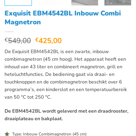
Exquisit EBM4542BL Inbouw Combi
Magnetron
Oorspronkelijke
Huidige
549,00
425,00
€
€
prijs
prijs
De Exquisit EBM4542BL is een zwarte, inbouw
was:
is:
combimagnetron (45 cm hoog). Het apparaat heeft een
€549,00.
€425,00.
inhoud van 43 liter en combineert magnetron, grill en
heteluchtfuncties. De bediening gaat via draai- en
touchknoppen en de combimagnetron beschikt over 6
programma’s, een kinderslot en een temperatuurbereik
van 50 °C tot 250 °C.
De EBM4542BL wordt geleverd met een draadrooster,
draaiplateau en bakplaat.
Type: Inbouw Combimagnetron (45 cm)