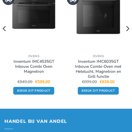
OVENS
OVENS
Inventum IMC4535GT
Inventum IMC6035GT
Inbouw Combi Oven
Inbouw Combi-Oven met
Magnetron
Hetelucht, Magnetron en
Grill functie
Oorspronkelijke
Huidige
Oorspronkelijke
Huidige
€
849,00
€
599,00
€
899,00
€
639,00
prijs
prijs
prijs
prijs
was:
is:
was:
is:
BEKIJK DIT PRODUCT
BEKIJK DIT PRODUCT
.
€849,00.
€599,00.
€899,00.
€639,00.
HANDEL BIJ VAN ANDEL