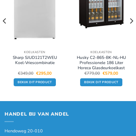
KOELKASTEN
KOELKASTEN
Sharp SJUD121T2WEU
Husky C2-865-BK-NL-HU
Koel-Vriescombinatie
Professionele 186 Liter
Horeca Glasdeurkoelkast
Oorspronkelijke
Huidige
Oorspronkelijke
Huidige
€
349,00
€
295,00
€
779,00
€
579,00
prijs
prijs
prijs
prijs
was:
is:
was:
is:
BEKIJK DIT PRODUCT
BEKIJK DIT PRODUCT
.
€349,00.
€295,00.
€779,00.
€579,00.
HANDEL BIJ VAN ANDEL
Hendoweg 20-010