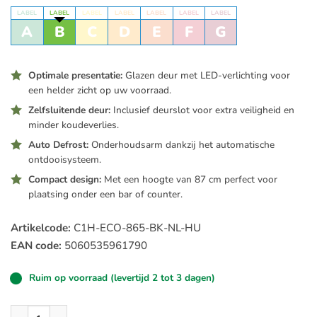
LABEL
LABEL
LABEL
LABEL
LABEL
LABEL
LABEL
A
B
C
D
E
F
G
Optimale presentatie:
Glazen deur met LED-verlichting voor
een helder zicht op uw voorraad.
Zelfsluitende deur:
Inclusief deurslot voor extra veiligheid en
minder koudeverlies.
Auto Defrost:
Onderhoudsarm dankzij het automatische
ontdooisysteem.
Compact design:
Met een hoogte van 87 cm perfect voor
plaatsing onder een bar of counter.
Artikelcode:
C1H-ECO-865-BK-NL-HU
EAN code:
5060535961790
Ruim op voorraad (levertijd 2 tot 3 dagen)
Husky C1H-ECO-865-BK-NL-HU Professionele 130 Liter Horeca