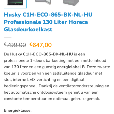
Husky C1H-ECO-865-BK-NL-HU
Professionele 130 Liter Horeca
Glasdeurkoelkast
Oorspronkelijke
Huidige
799,00
647,00
€
€
prijs
prijs
De
Husky C1H-ECO-865-BK-NL-HU
is een
was:
is:
professionele 1-deurs barkoeling met een netto inhoud
€799,00.
€647,00.
van
130 liter
en een gunstig
energielabel B
. Deze zwarte
koeler is voorzien van een zelfsluitende glasdeur met
slot, interne LED-verlichting en een digitaal
bedieningspaneel. Dankzij de ventilatorondersteuning en
het automatische ontdooisysteem geniet u van een
constante temperatuur en optimaal gebruiksgemak.
Energieklasse: