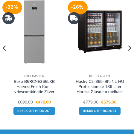
-32%
-26%
KOELKASTEN
KOELKASTEN
Beko B5RCNE365LXB
Husky C2-865-BK-NL-HU
HarvestFresh Koel-
Professionele 186 Liter
vriescombinatie Zilver
Horeca Glasdeurkoelkast
Oorspronkelijke
Huidige
Oorspronkelijke
Huidige
€
699,00
€
478,00
€
779,00
€
579,00
prijs
prijs
prijs
prijs
was:
is:
was:
is:
BEKIJK DIT PRODUCT
BEKIJK DIT PRODUCT
.
€699,00.
€478,00.
€779,00.
€579,00.