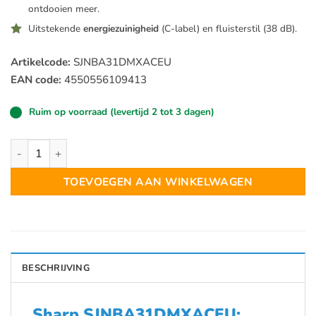
ontdooien meer.
Uitstekende
energiezuinigheid
(C-label) en fluisterstil (38 dB).
Artikelcode:
SJNBA31DMXACEU
EAN code:
4550556109413
Ruim op voorraad (levertijd 2 tot 3 dagen)
Sharp SJNBA31DMXACEU Koel-Vriescombinatie No Frost aanta
TOEVOEGEN AAN WINKELWAGEN
BESCHRIJVING
Sharp SJNBA31DMXACEU: