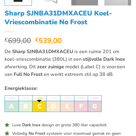
Sharp SJNBA31DMXACEU Koel-
Vriescombinatie No Frost
Oorspronkelijke
Huidige
699,00
539,00
€
€
prijs
prijs
De
Sharp SJNBA31DMXACEU
is een ruime 201 cm
was:
is:
koel-vriescombinatie (380L) in een
stijlvolle Dark Inox
€699,00.
€539,00.
afwerking. Dit
zeer zuinige
model (Label C) is voorzien
van
Full No Frost
en werkt extreem stil op 38 dB.
Energieklasse:
LABEL
LABEL
LABEL
LABEL
LABEL
LABEL
LABEL
A
B
C
D
E
F
G
Luxe
Dark Inox
design en grote 380 liter capaciteit.
Volledig
No Frost
systeem voor maximaal gemak en geen