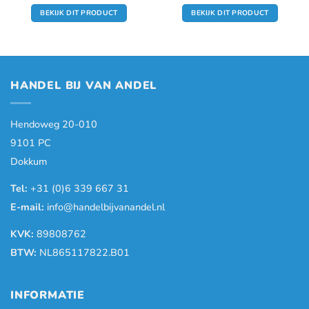
prijs
prijs
prijs
prijs
was:
is:
was:
is:
BEKIJK DIT PRODUCT
BEKIJK DIT PRODUCT
.
€699,00.
€475,00.
€699,00.
€539,00.
HANDEL BIJ VAN ANDEL
Hendoweg 20-010
9101 PC
Dokkum
Tel:
+31 (0)6 339 667 31
E-mail:
info@handelbijvanandel.nl
KVK:
89808762
BTW:
NL865117822.B01
INFORMATIE