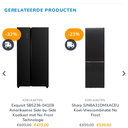
GERELATEERDE PRODUCTEN
-32%
-23%
KOELKASTEN
KOELKASTEN
Exquisit SBS236-041EB
Sharp SJNBA31DMXACEU
Amerikaanse Side-by-Side
Koel-Vriescombinatie No
Koelkast met No-Frost
Frost
Technologie
Oorspronkelijke
Huidige
Oorspronkelijke
Huidige
€
699,00
€
475,00
€
699,00
€
539,00