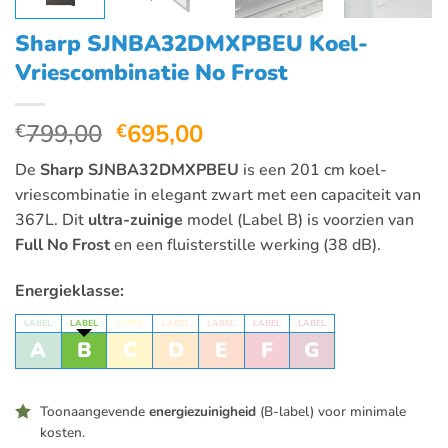
Sharp SJNBA32DMXPBEU Koel-
Vriescombinatie No Frost
Oorspronkelijke
Huidige
799,00
695,00
€
€
prijs
prijs
De
Sharp SJNBA32DMXPBEU
is een 201 cm koel-
was:
is:
vriescombinatie in elegant zwart met een capaciteit van
€799,00.
€695,00.
367L. Dit
ultra-zuinige
model (Label B) is voorzien van
Full No Frost
en een fluisterstille werking (38 dB).
Energieklasse:
LABEL
LABEL
LABEL
LABEL
LABEL
LABEL
LABEL
A
B
C
D
E
F
G
Toonaangevende
energiezuinigheid
(B-label) voor minimale
kosten.