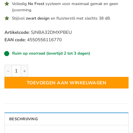
Volledig
No Frost
systeem voor maximaal gemak en geen
ijsvorming.
Stijlvol
zwart design
en fluisterstil met slechts 38 dB.
Artikelcode:
SJNBA32DMXPBEU
EAN code:
4550556116770
Ruim op voorraad (levertijd 2 tot 3 dagen)
Sharp SJNBA32DMXPBEU Koel-Vriescombinatie No Frost aanta
TOEVOEGEN AAN WINKELWAGEN
BESCHRIJVING