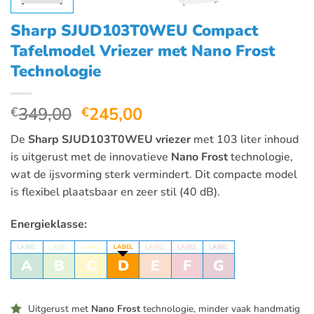
Sharp SJUD103T0WEU Compact
Tafelmodel Vriezer met Nano Frost
Technologie
Oorspronkelijke
Huidige
349,00
245,00
€
€
prijs
prijs
De
Sharp SJUD103T0WEU vriezer
met 103 liter inhoud
was:
is:
is uitgerust met de innovatieve
Nano Frost
technologie,
€349,00.
€245,00.
wat de ijsvorming sterk vermindert. Dit compacte model
is flexibel plaatsbaar en zeer stil (40 dB).
Energieklasse:
LABEL
LABEL
LABEL
LABEL
LABEL
LABEL
LABEL
A
B
C
D
E
F
G
Uitgerust met
Nano Frost
technologie, minder vaak handmatig