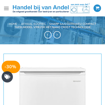
Ga
naar
inhoud
HOME
/
AFHAAL KOOPJES
/
SHARP SJUD103T0WEU COMPACT
TAFELMODEL VRIEZER MET NANO FROST TECHNOLOGIE
-30%