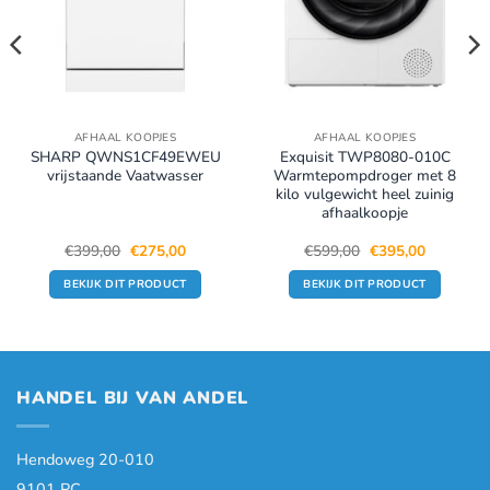
AFHAAL KOOPJES
AFHAAL KOOPJES
SHARP QWNS1CF49EWEU
Exquisit TWP8080-010C
vrijstaande Vaatwasser
Warmtepompdroger met 8
kilo vulgewicht heel zuinig
afhaalkoopje
Oorspronkelijke
Huidige
Oorspronkelijke
Huidige
€
399,00
€
275,00
€
599,00
€
395,00
prijs
prijs
prijs
prijs
was:
is:
was:
is:
BEKIJK DIT PRODUCT
BEKIJK DIT PRODUCT
.
€399,00.
€275,00.
€599,00.
€395,00.
HANDEL BIJ VAN ANDEL
Hendoweg 20-010
9101 PC