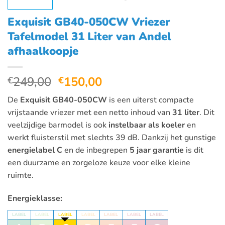
Exquisit GB40-050CW Vriezer
Tafelmodel 31 Liter van Andel
afhaalkoopje
Oorspronkelijke
Huidige
249,00
150,00
€
€
prijs
prijs
De
Exquisit GB40-050CW
is een uiterst compacte
was:
is:
vrijstaande vriezer met een netto inhoud van
31 liter
. Dit
€249,00.
€150,00.
veelzijdige barmodel is ook
instelbaar als koeler
en
werkt fluisterstil met slechts 39 dB. Dankzij het gunstige
energielabel C
en de inbegrepen
5 jaar garantie
is dit
een duurzame en zorgeloze keuze voor elke kleine
ruimte.
Energieklasse:
LABEL
LABEL
LABEL
LABEL
LABEL
LABEL
LABEL