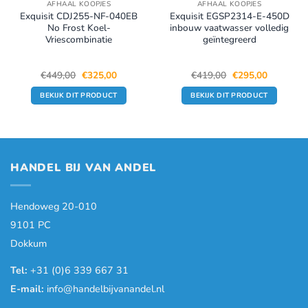
AFHAAL KOOPJES
AFHAAL KOOPJES
Exquisit CDJ255-NF-040EB
Exquisit EGSP2314-E-450D
No Frost Koel-
inbouw vaatwasser volledig
Vriescombinatie
geïntegreerd
Oorspronkelijke
Huidige
Oorspronkelijke
Huidige
€
449,00
€
325,00
€
419,00
€
295,00
prijs
prijs
prijs
prijs
was:
is:
was:
is:
BEKIJK DIT PRODUCT
BEKIJK DIT PRODUCT
.
€449,00.
€325,00.
€419,00.
€295,00.
HANDEL BIJ VAN ANDEL
Hendoweg 20-010
9101 PC
Dokkum
Tel:
+31 (0)6 339 667 31
E-mail:
info@handelbijvanandel.nl