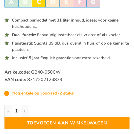
A
B
C
D
E
F
G
Compact barmodel met
31 liter inhoud
, ideaal voor kleine
huishoudens.
Dual-functie:
Eenvoudig instelbaar als vriezer of als koeler.
Fluisterstil:
Slechts 39 dB, dus overal in huis of op de kamer te
plaatsen.
Inclusief
5 jaar Exquisit garantie
voor extra zekerheid.
Artikelcode:
GB40-050CW
EAN code:
8717202124879
Nog enkele op voorraad (2 stuks)
Exquisit GB40-050CW Vriezer Tafelmodel 31 Liter van Andel a
TOEVOEGEN AAN WINKELWAGEN